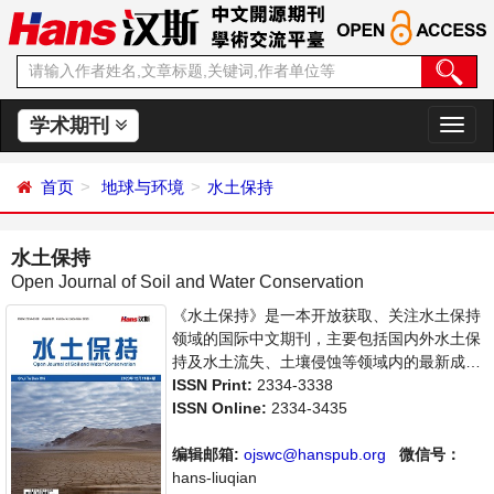
学术期刊
切
换
导
首页
地球与环境
水土保持
航
水土保持
Open Journal of Soil and Water Conservation
《水土保持》是一本开放获取、关注水土保持
领域的国际中文期刊，主要包括国内外水土保
持及水土流失、土壤侵蚀等领域内的最新成果
介绍，学者讨论，某一领域的研究进展和专业
ISSN Print:
2334-3338
评论等多方面的内容，旨在给世界范围内的科
ISSN Online:
2334-3435
学家、学者、科研人员提供一个传播、分享和
讨论水土保持领域内不同方向问题与发展的交
编辑邮箱:
ojswc@hanspub.org
微信号：
流平台。
hans-liuqian