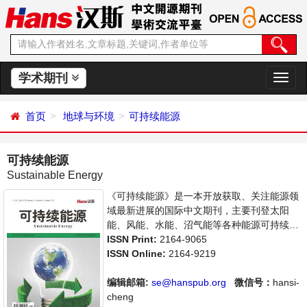
学术期刊
切
换
导
首页
地球与环境
可持续能源
航
可持续能源
Sustainable Energy
《可持续能源》是一本开放获取、关注能源领
域最新进展的国际中文期刊，主要刊登太阳
能、风能、水能、沼气能等各种能源可持续发
展研究，以及能源与经济、环境、政策等关系
ISSN Print:
2164-9065
的学术论文和成果评述。本刊集学术性、思想
ISSN Online:
2164-9219
性为一体，支持思想创新、学术创新，倡导科
学并致力于学术的繁荣，旨在给世界范围内的
编辑邮箱:
se@hanspub.org
微信号：
hansi-
能源研究者、能源工作者等研究并关注能源发
cheng