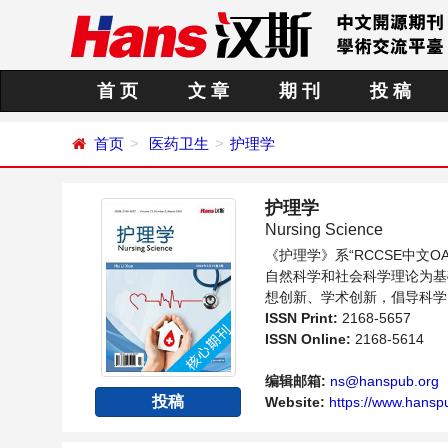
首 页
文 章
期 刊
投 稿
首页
医药卫生
护理学
护理学
Nursing Science
《护理学》系“RCCSE中
自然科学和社会科学理论为基
想创新、学术创新，倡导科学
提供一个传播、分享和讨论护
ISSN Print:
2168-5657
ISSN Online:
2168-5614
编辑邮箱:
ns@hanspub.org
投稿
Website:
https://www.hanspu