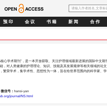
预 印
会 议
书 籍
新 闻
合 作
文OA核心学术期刊”，是一本开放获取、关注护理领域最新进展的国际中文期
础，对人类健康的护理理论、知识、技能及其发展规律等相关领域的论文
，繁荣学术，集学术性、思想性为一体，旨在给世界范围内的科学家、学
理学领域内不同方向问题与发展的交流平台。
微信号：
hansi-yan
b.org/journal/NS.html