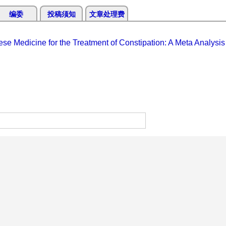
编委
投稿须知
文章处理费
ese Medicine for the Treatment of Constipation: A Meta Analysis