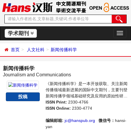
学术期刊
切
换
导
首页
人文社科
新闻传播科学
航
新闻传播科学
Journalism and Communications
《新闻传播科学》是一本开放获取、关注新闻
传播领域最新进展的国际中文期刊，主要刊登
新闻传播学领域基础研究及应用的原始性研究
投稿
成果及前沿报道、学者讨论和专业评论等多方
ISSN Print:
2330-4766
面的论文。本刊支持思想创新、学术创新，倡
ISSN Online:
2330-4774
导科学，繁荣学术，集学术性、思想性为一
体，旨在给世界范围内的科学家、学者、科研
编辑邮箱:
jc@hanspub.org
微信号：
hansi-
人员提供一个传播、分享和讨论新闻传播学领
yan