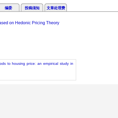
编委
投稿须知
文章处理费
Based on Hedonic Pricing Theory
ods to housing price: an empirical study in