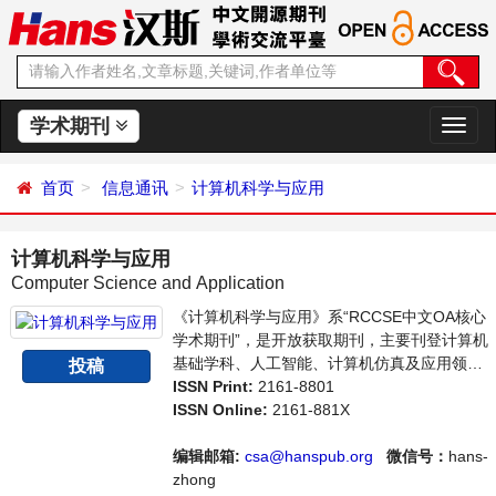
学术期刊
切
换
导
首页
信息通讯
计算机科学与应用
航
计算机科学与应用
Computer Science and Application
《计算机科学与应用》系“RCCSE中文OA核心
学术期刊”，是开放获取期刊，主要刊登计算机
基础学科、人工智能、计算机仿真及应用领域
投稿
内最新技术及成果展示的相关论文。本刊支持
ISSN Print:
2161-8801
思想创新、学术创新，倡导科学，繁荣学术，
ISSN Online:
2161-881X
集学术性、思想性为一体，旨在给世界范围内
的科学家、学者、科研人员提供一个传播、分
编辑邮箱:
csa@hanspub.org
微信号：
hans-
享和讨论计算机科学领域内不同方向问题与发
zhong