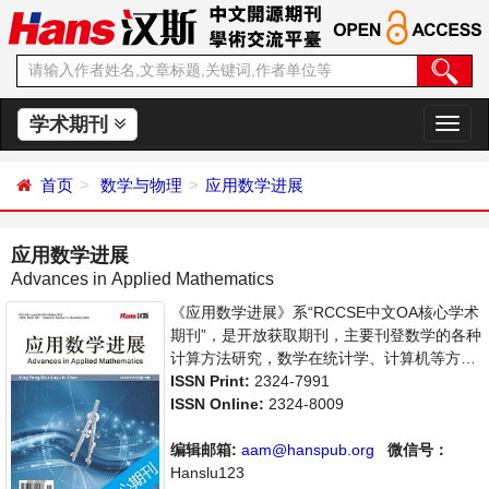
学术期刊
切
换
导
首页
数学与物理
应用数学进展
航
应用数学进展
Advances in Applied Mathematics
《应用数学进展》系“RCCSE中文OA核心学术
期刊”，是开放获取期刊，主要刊登数学的各种
计算方法研究，数学在统计学、计算机等方面
应用的学术论文和成果评述。本刊支持思想创
ISSN Print:
2324-7991
新、学术创新，倡导科学，繁荣学术，集学术
ISSN Online:
2324-8009
性、思想性为一体，旨在给世界范围内的科学
家、学者、科研人员提供一个传播、分享和讨
编辑邮箱:
aam@hanspub.org
微信号：
论应用数学领域内不同方向问题与发展的交流
Hanslu123