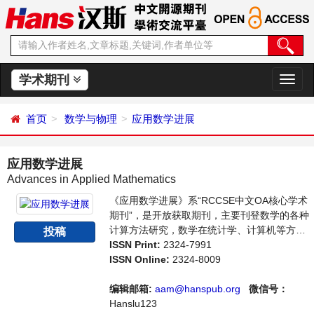
学术期刊
切
换
导
首页
数学与物理
应用数学进展
航
应用数学进展
Advances in Applied Mathematics
《应用数学进展》系“RCCSE中文OA核心学术
期刊”，是开放获取期刊，主要刊登数学的各种
计算方法研究，数学在统计学、计算机等方面
投稿
应用的学术论文和成果评述。本刊支持思想创
ISSN Print:
2324-7991
新、学术创新，倡导科学，繁荣学术，集学术
ISSN Online:
2324-8009
性、思想性为一体，旨在给世界范围内的科学
家、学者、科研人员提供一个传播、分享和讨
编辑邮箱:
aam@hanspub.org
微信号：
论应用数学领域内不同方向问题与发展的交流
Hanslu123