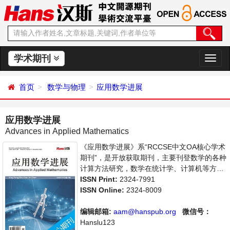
学术期刊
切
换
导
首页
数学与物理
应用数学进展
航
应用数学进展
Advances in Applied Mathematics
《应用数学进展》系“RCCSE中文OA核心学术
期刊”，是开放获取期刊，主要刊登数学的各种
计算方法研究，数学在统计学、计算机等方面
应用的学术论文和成果评述。本刊支持思想创
ISSN Print:
2324-7991
新、学术创新，倡导科学，繁荣学术，集学术
ISSN Online:
2324-8009
性、思想性为一体，旨在给世界范围内的科学
家、学者、科研人员提供一个传播、分享和讨
编辑邮箱:
aam@hanspub.org
微信号：
论应用数学领域内不同方向问题与发展的交流
Hanslu123