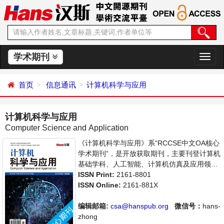
学术期刊
切
换
导
首页
信息通讯
计算机科学与应用
航
计算机科学与应用
Computer Science and Application
《计算机科学与应用》系“RCCSE中文OA核心
学术期刊”，是开放获取期刊，主要刊登计算机
基础学科、人工智能、计算机仿真及应用领域
内最新技术及成果展示的相关论文。本刊支持
ISSN Print:
2161-8801
思想创新、学术创新，倡导科学，繁荣学术，
ISSN Online:
2161-881X
集学术性、思想性为一体，旨在给世界范围内
的科学家、学者、科研人员提供一个传播、分
编辑邮箱:
csa@hanspub.org
微信号：
hans-
享和讨论计算机科学领域内不同方向问题与发
zhong