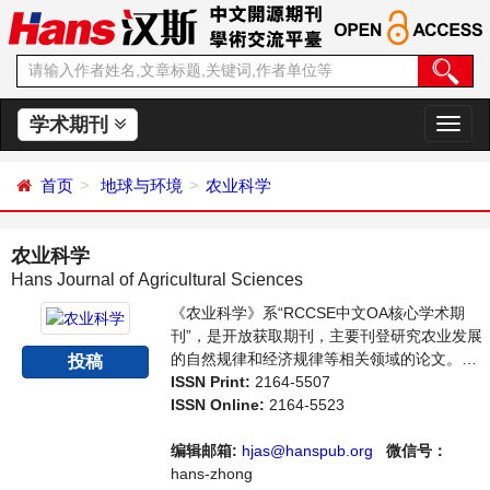
学术期刊
切
换
导
首页
地球与环境
农业科学
航
农业科学
Hans Journal of Agricultural Sciences
《农业科学》系“RCCSE中文OA核心学术期
刊”，是开放获取期刊，主要刊登研究农业发展
的自然规律和经济规律等相关领域的论文。本
投稿
刊集学术性、思想性为一体，支持思想创新、
ISSN Print:
2164-5507
学术创新，倡导科学并致力于学术繁荣，旨在
ISSN Online:
2164-5523
给世界范围内农业科学各领域各方向的研究者
提供一个传播、分享和讨论农业科学问题与发
编辑邮箱:
hjas@hanspub.org
微信号：
展的交流平台。
hans-zhong