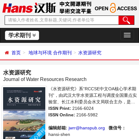
学术期刊
切
换
导
首页
地球与环境
合作期刊
水资源研究
航
水资源研究
Journal of Water Resources Research
《水资源研究》系“RCCSE中文OA核心学术期
刊”，由武汉大学水资源工程与调度全国重点实
验室、长江水利委员会水文局联合主办，是开
放获取期刊，以传播和展示世界水文水资源研
ISSN Print:
2166-6024
究领域最新成果、推进中国水文水资源研究走
ISSN Online:
2166-5982
向国际为宗旨，着重介绍水文科学，水资源开
发利用，水环境保护的理论方法、技术经验和
编辑邮箱:
jwrr@hanspub.org
微信号：
应用成果以及水文水资源研究新的发展方向和
hansi-shen