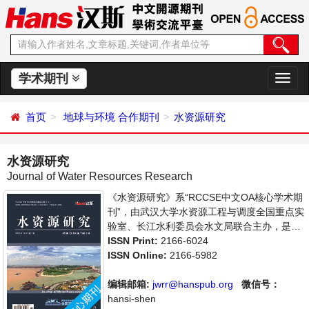
学术期刊
切
换
导
首页
地球与环境
合作期刊
水资源研究
航
水资源研究
Journal of Water Resources Research
《水资源研究》系“RCCSE中文OA核心学术期
刊”，由武汉大学水资源工程与调度全国重点实
验室、长江水利委员会水文局联合主办，是开
放获取期刊，以传播和展示世界水文水资源研
ISSN Print:
2166-6024
究领域最新成果、推进中国水文水资源研究走
ISSN Online:
2166-5982
向国际为宗旨，着重介绍水文科学，水资源开
发利用，水环境保护的理论方法、技术经验和
编辑邮箱:
jwrr@hanspub.org
微信号：
应用成果以及水文水资源研究新的发展方向和
hansi-shen