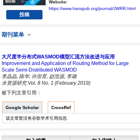
具有前瞻性的水战略性问题，为广大水文水资
Website:
源研究者及相关技术人员提供一个免...
https://www.hanspub.org/journal/JWRR.html
投稿
期刊菜单
大尺度半分布式WASMOD模型汇流方法改进与应用
Improvement and Application of Routing Method for Large
Scale Semi-Distributed WASMOD
李晶晶, 陈华, 许崇育, 赵浩源, 李璐
水资源研究 Vol. 8 No. 1 (February 2019)
被下列文章引用：
Google Scholar
CrossRef
该文章暂没有谷歌学术引用信息.