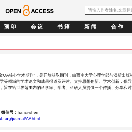
预 印
会 议
书 籍
新 闻
合 作
E中文OA核心学术期刊”，是开放获取期刊，由西南大学心理学部与汉斯出版
学等领域的学术论文和成果报道及评述。支持思想创新、学术创新，倡导
，旨在给世界范围内的科学家、学者、科研人员提供一个传播、分享和讨
平台。
微信号：
hansi-shen
b.org/journal/AP.html