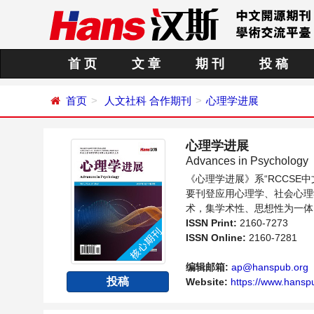
首 页
文 章
期 刊
投 稿
首页
人文社科
合作期刊
心理学进展
心理学进展
Advances in Psychology
《心理学进展》系“RCCS
要刊登应用心理学、社会心理
术，集学术性、思想性为一体
内不同方向问题与发展的交流
ISSN Print:
2160-7273
ISSN Online:
2160-7281
编辑邮箱:
ap@hanspub.org
投稿
Website:
https://www.hanspu