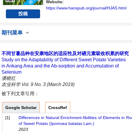
Website:
https://www.hanspub.org/journal/HJAS.html
投稿
期刊菜单
不同甘薯品种在安康地区的适应性及对硒元素吸收积累的研究
Study on the Adaptability of Different Sweet Potato Varieties
in Ankang Area and the Ab-sorption and Accumulation of
Selenium
潘晓红
农业科学 Vol. 9 No. 3 (March 2019)
被下列文章引用：
Google Scholar
CrossRef
[1]
Differences in Natural Enrichment Abilities of Elements in R
of Sweet Potato (Ipomoea batatas Lam.)
2023