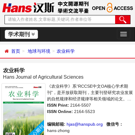
学术期刊
切
换
导
首页
地球与环境
农业科学
航
农业科学
Hans Journal of Agricultural Sciences
《农业科学》系“RCCSE中文OA核心学术期
刊”，是开放获取期刊，主要刊登研究农业发展
的自然规律和经济规律等相关领域的论文。本
刊集学术性、思想性为一体，支持思想创新、
ISSN Print:
2164-5507
学术创新，倡导科学并致力于学术繁荣，旨在
ISSN Online:
2164-5523
给世界范围内农业科学各领域各方向的研究者
提供一个传播、分享和讨论农业科学问题与发
编辑邮箱:
hjas@hanspub.org
微信号：
展的交流平台。
hans-zhong