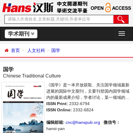
学术期刊
切
换
导
首页
人文社科
国学
航
国学
Chinese Traditional Culture
《国学》是一本开放获取、关注国学领域最新
进展的国际中文期刊，主要刊登国内国学领域
内的最新成果介绍，学者讨论，某一领域的研
究进展和专业评论等多方面的内容，旨在给世
ISSN Print:
2332-6794
界范围内的科学家、学者、科研人员提供一个
ISSN Online:
2332-6824
传播、分享和讨论国学领域内不同方向问题与
发展的交流平台。
编辑邮箱:
cnc@hanspub.org
微信号：
hansi-yan