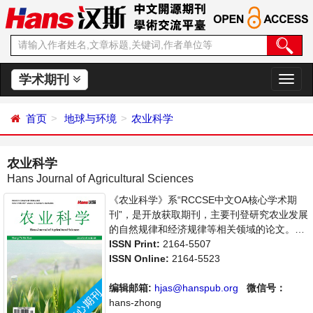
学术期刊
切
换
导
首页
地球与环境
农业科学
航
农业科学
Hans Journal of Agricultural Sciences
《农业科学》系“RCCSE中文OA核心学术期
刊”，是开放获取期刊，主要刊登研究农业发展
的自然规律和经济规律等相关领域的论文。本
刊集学术性、思想性为一体，支持思想创新、
ISSN Print:
2164-5507
学术创新，倡导科学并致力于学术繁荣，旨在
ISSN Online:
2164-5523
给世界范围内农业科学各领域各方向的研究者
提供一个传播、分享和讨论农业科学问题与发
编辑邮箱:
hjas@hanspub.org
微信号：
展的交流平台。
hans-zhong