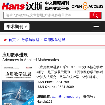
学术期刊
切
换
导
首页
数学与物理
应用数学进展
航
应用数学进展
Advances in Applied Mathematics
《应用数学进展》系“RCCSE中文OA核心学术
期刊”，是开放获取期刊，主要刊登数学的各种
计算方法研究，数学在统计学、计算机等方面
应用的学术论文和成果评述。本刊支持思想创
ISSN Print:
2324-7991
新、学术创新，倡导科学，繁荣学术，集学术
ISSN Online:
2324-8009
性、思想性为一体，旨在给世界范围内的科学
家、学者、科研人员提供一个传播、分享和讨
编辑邮箱:
aam@hanspub.org
微信号：
论应用数学领域内不同方向问题与发展的交流
Hanslu123