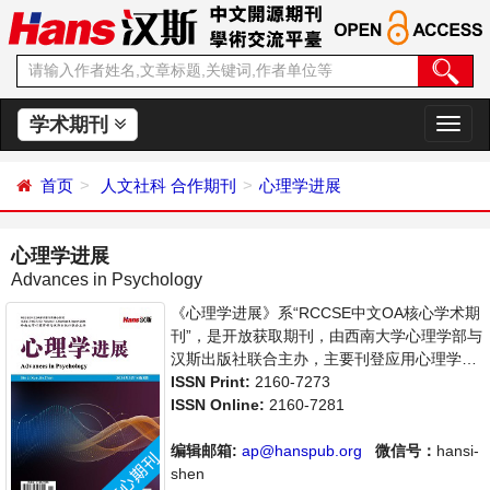
学术期刊
切
换
导
首页
人文社科
合作期刊
心理学进展
航
心理学进展
Advances in Psychology
《心理学进展》系“RCCSE中文OA核心学术期
刊”，是开放获取期刊，由西南大学心理学部与
汉斯出版社联合主办，主要刊登应用心理学、
社会心理学等领域的学术论文和成果报道及评
ISSN Print:
2160-7273
述。支持思想创新、学术创新，倡导科学，繁
ISSN Online:
2160-7281
荣学术，集学术性、思想性为一体，旨在给世
界范围内的科学家、学者、科研人员提供一个
编辑邮箱:
ap@hanspub.org
微信号：
hansi-
传播、分享和讨论心理学领域内不同方向问题
shen