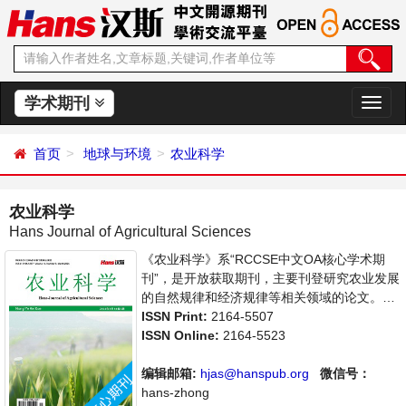
学术期刊
切
换
导
首页
地球与环境
农业科学
航
农业科学
Hans Journal of Agricultural Sciences
《农业科学》系“RCCSE中文OA核心学术期
刊”，是开放获取期刊，主要刊登研究农业发展
的自然规律和经济规律等相关领域的论文。本
刊集学术性、思想性为一体，支持思想创新、
ISSN Print:
2164-5507
学术创新，倡导科学并致力于学术繁荣，旨在
ISSN Online:
2164-5523
给世界范围内农业科学各领域各方向的研究者
提供一个传播、分享和讨论农业科学问题与发
编辑邮箱:
hjas@hanspub.org
微信号：
展的交流平台。
hans-zhong