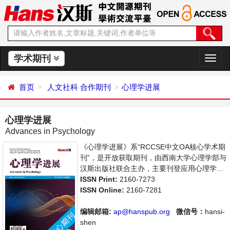
学术期刊
切
换
导
首页
人文社科
合作期刊
心理学进展
航
心理学进展
Advances in Psychology
《心理学进展》系“RCCSE中文OA核心学术期
刊”，是开放获取期刊，由西南大学心理学部与
汉斯出版社联合主办，主要刊登应用心理学、
社会心理学等领域的学术论文和成果报道及评
ISSN Print:
2160-7273
述。支持思想创新、学术创新，倡导科学，繁
ISSN Online:
2160-7281
荣学术，集学术性、思想性为一体，旨在给世
界范围内的科学家、学者、科研人员提供一个
编辑邮箱:
ap@hanspub.org
微信号：
hansi-
传播、分享和讨论心理学领域内不同方向问题
shen