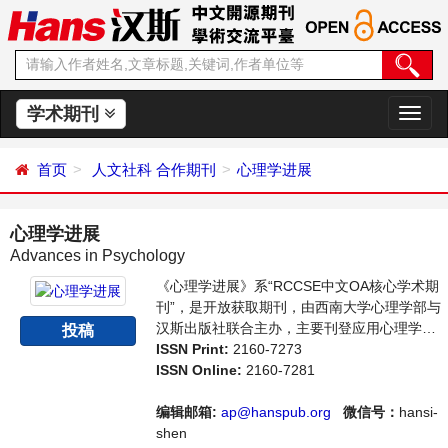
学术期刊
切
换
导
首页
人文社科
合作期刊
心理学进展
航
心理学进展
Advances in Psychology
《心理学进展》系“RCCSE中文OA核心学术期
刊”，是开放获取期刊，由西南大学心理学部与
汉斯出版社联合主办，主要刊登应用心理学、
投稿
社会心理学等领域的学术论文和成果报道及评
ISSN Print:
2160-7273
述。支持思想创新、学术创新，倡导科学，繁
ISSN Online:
2160-7281
荣学术，集学术性、思想性为一体，旨在给世
界范围内的科学家、学者、科研人员提供一个
编辑邮箱:
ap@hanspub.org
微信号：
hansi-
传播、分享和讨论心理学领域内不同方向问题
shen