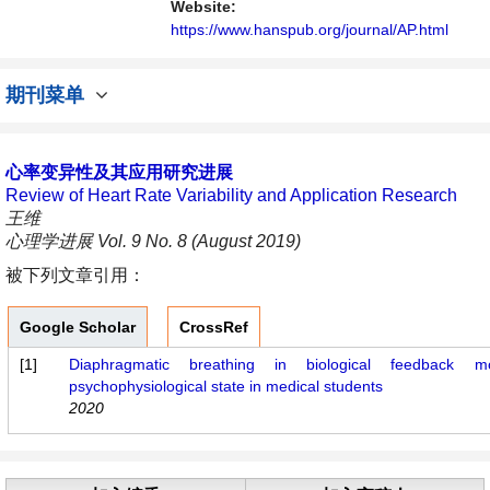
与发展的交流平台。
Website:
https://www.hanspub.org/journal/AP.html
期刊菜单
心率变异性及其应用研究进展
Review of Heart Rate Variability and Application Research
王维
心理学进展 Vol. 9 No. 8 (August 2019)
被下列文章引用：
Google Scholar
CrossRef
[1]
Diaphragmatic breathing in biological feedback 
psychophysiological state in medical students
2020