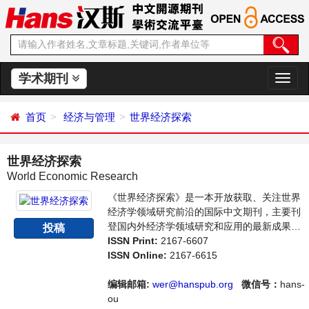
学术期刊
切
换
导
首页
经济与管理
世界经济探索
航
世界经济探索
World Economic Research
《世界经济探索》是一本开放获取、关注世界
经济学领域研究前沿的国际中文期刊，主要刊
登国内外经济学领域研究和应用的最新成果介
投稿
绍、学者讨论、某一领域的研究进展和专业评
ISSN Print:
2167-6607
论等多方面的学术论文和最新进展评述。旨在
ISSN Online:
2167-6615
给世界范围内的科学家、学者、科研人员提供
一个传播、分享和讨论世界经济领域内不同方
编辑邮箱:
wer@hanspub.org
微信号：
hans-
向问题与发展的交流平台。
ou