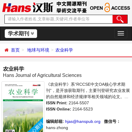
学术期刊
切
换
导
首页
地球与环境
农业科学
航
农业科学
Hans Journal of Agricultural Sciences
《农业科学》系“RCCSE中文OA核心学术期
刊”，是开放获取期刊，主要刊登研究农业发展
的自然规律和经济规律等相关领域的论文。本
刊集学术性、思想性为一体，支持思想创新、
ISSN Print:
2164-5507
学术创新，倡导科学并致力于学术繁荣，旨在
ISSN Online:
2164-5523
给世界范围内农业科学各领域各方向的研究者
提供一个传播、分享和讨论农业科学问题与发
编辑邮箱:
hjas@hanspub.org
微信号：
展的交流平台。
hans-zhong