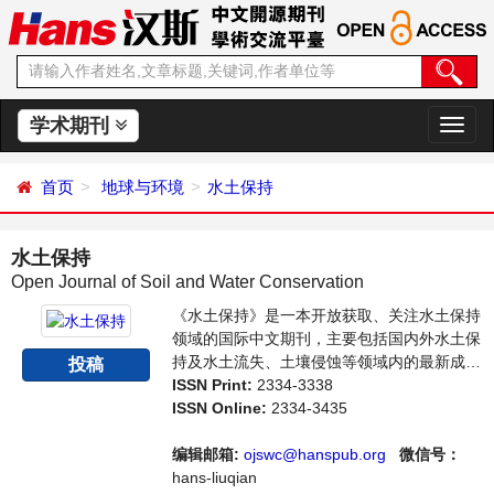
学术期刊
切
换
导
首页
地球与环境
水土保持
航
水土保持
Open Journal of Soil and Water Conservation
《水土保持》是一本开放获取、关注水土保持
领域的国际中文期刊，主要包括国内外水土保
持及水土流失、土壤侵蚀等领域内的最新成果
投稿
介绍，学者讨论，某一领域的研究进展和专业
ISSN Print:
2334-3338
评论等多方面的内容，旨在给世界范围内的科
ISSN Online:
2334-3435
学家、学者、科研人员提供一个传播、分享和
讨论水土保持领域内不同方向问题与发展的交
编辑邮箱:
ojswc@hanspub.org
微信号：
流平台。
hans-liuqian