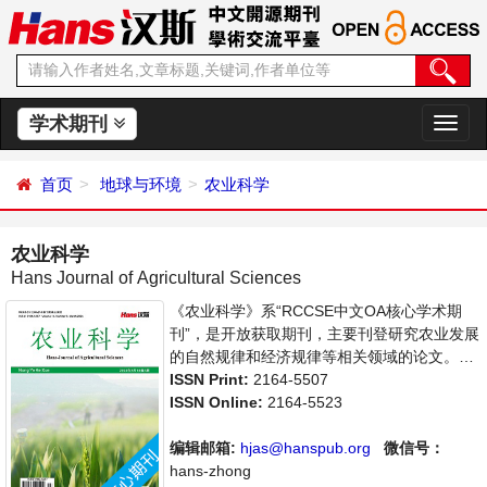
学术期刊
切
换
导
首页
地球与环境
农业科学
航
农业科学
Hans Journal of Agricultural Sciences
《农业科学》系“RCCSE中文OA核心学术期
刊”，是开放获取期刊，主要刊登研究农业发展
的自然规律和经济规律等相关领域的论文。本
刊集学术性、思想性为一体，支持思想创新、
ISSN Print:
2164-5507
学术创新，倡导科学并致力于学术繁荣，旨在
ISSN Online:
2164-5523
给世界范围内农业科学各领域各方向的研究者
提供一个传播、分享和讨论农业科学问题与发
编辑邮箱:
hjas@hanspub.org
微信号：
展的交流平台。
hans-zhong