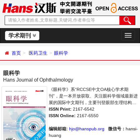
学术期刊
切
换
导
首页
医药卫生
眼科学
航
眼科学
Hans Journal of Ophthalmology
《眼科学》系“RCCSE中文OA核心学术期
刊”，是一本开放获取、关注眼科学领域最新进
展的国际中文期刊，主要刊登眼部生理结构分
析、眼部疾病的检查、病理与治疗等相关内容
ISSN Print:
2167-6542
的学术论文。本刊支持思想创新、学术创新，
ISSN Online:
2167-6550
倡导科学，繁荣学术，集学术性、思想性为一
体，旨在给世界范围内的科学家、学者、科研
编辑邮箱:
hjo@hanspub.org
微信号：
hansi-
人员提供一个传播、分享和讨论眼科学领域内
huang