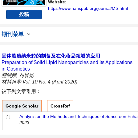
Website:
https://www.hanspub.org/journal/MS.html
投稿
期刊菜单
固体脂质纳米粒的制备及在化妆品领域的应用
Preparation of Solid Lipid Nanoparticles and Its Applications
in Cosmetics
程明娇, 刘晨光
材料科学 Vol. 10 No. 4 (April 2020)
被下列文章引用：
Google Scholar
CrossRef
[1]
Analysis on the Methods and Techniques of Sunscreen Enh
2023