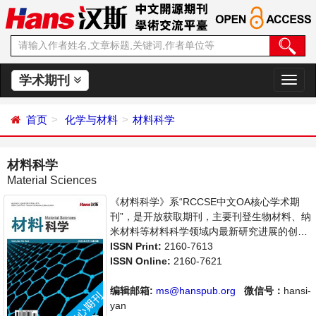
学术期刊
切
换
导
首页
化学与材料
材料科学
航
材料科学
Material Sciences
《材料科学》系“RCCSE中文OA核心学术期
刊”，是开放获取期刊，主要刊登生物材料、纳
米材料等材料科学领域内最新研究进展的创造
性论文和评论性文章。本刊支持思想创新、学
ISSN Print:
2160-7613
术创新，倡导科学，繁荣学术，集学术性、思
ISSN Online:
2160-7621
想性为一体，旨在给世界范围内的科学家、学
者、科研人员提供一个传播、分享和讨论材料
编辑邮箱:
ms@hanspub.org
微信号：
hansi-
科学领域内不同方向问题与发展的交流平台。
yan