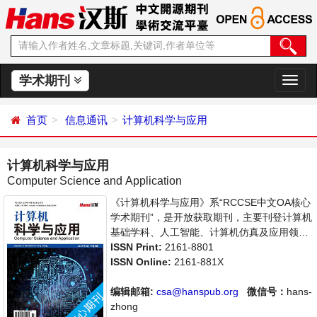
学术期刊
切
换
导
首页
信息通讯
计算机科学与应用
航
计算机科学与应用
Computer Science and Application
《计算机科学与应用》系“RCCSE中文OA核心
学术期刊”，是开放获取期刊，主要刊登计算机
基础学科、人工智能、计算机仿真及应用领域
内最新技术及成果展示的相关论文。本刊支持
ISSN Print:
2161-8801
思想创新、学术创新，倡导科学，繁荣学术，
ISSN Online:
2161-881X
集学术性、思想性为一体，旨在给世界范围内
的科学家、学者、科研人员提供一个传播、分
编辑邮箱:
csa@hanspub.org
微信号：
hans-
享和讨论计算机科学领域内不同方向问题与发
zhong