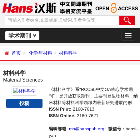
学术期刊
切
换
导
首页
化学与材料
材料科学
航
材料科学
Material Sciences
《材料科学》系“RCCSE中文OA核心学术期
刊”，是开放获取期刊，主要刊登生物材料、纳
米材料等材料科学领域内最新研究进展的创造
投稿
性论文和评论性文章。本刊支持思想创新、学
ISSN Print:
2160-7613
术创新，倡导科学，繁荣学术，集学术性、思
ISSN Online:
2160-7621
想性为一体，旨在给世界范围内的科学家、学
者、科研人员提供一个传播、分享和讨论材料
编辑邮箱:
ms@hanspub.org
微信号：
hansi-
科学领域内不同方向问题与发展的交流平台。
yan