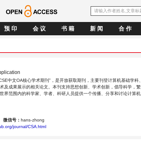
预 印
会 议
书 籍
新 闻
合 作
plication
CCSE中文OA核心学术期刊”，是开放获取期刊，主要刊登计算机基础学科
术及成果展示的相关论文。本刊支持思想创新、学术创新，倡导科学，繁
世界范围内的科学家、学者、科研人员提供一个传播、分享和讨论计算机
。
微信号：
hans-zhong
ub.org/journal/CSA.html