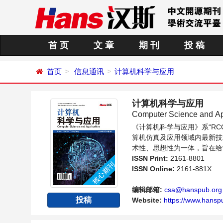
首 页
文 章
期 刊
投 稿
首页
信息通讯
计算机科学与应用
计算机科学与应用
Computer Science and Ap
《计算机科学与应用》系“R
算机仿真及应用领域内最新技
术性、思想性为一体，旨在给
同方向问题与发展的交流平台
ISSN Print:
2161-8801
ISSN Online:
2161-881X
编辑邮箱:
csa@hanspub.org
投稿
Website:
https://www.hansp