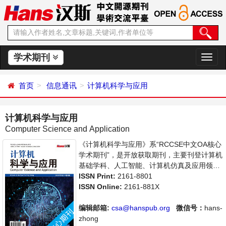
学术期刊
切
换
导
首页
信息通讯
计算机科学与应用
航
计算机科学与应用
Computer Science and Application
《计算机科学与应用》系“RCCSE中文OA核心
学术期刊”，是开放获取期刊，主要刊登计算机
基础学科、人工智能、计算机仿真及应用领域
内最新技术及成果展示的相关论文。本刊支持
ISSN Print:
2161-8801
思想创新、学术创新，倡导科学，繁荣学术，
ISSN Online:
2161-881X
集学术性、思想性为一体，旨在给世界范围内
的科学家、学者、科研人员提供一个传播、分
编辑邮箱:
csa@hanspub.org
微信号：
hans-
享和讨论计算机科学领域内不同方向问题与发
zhong