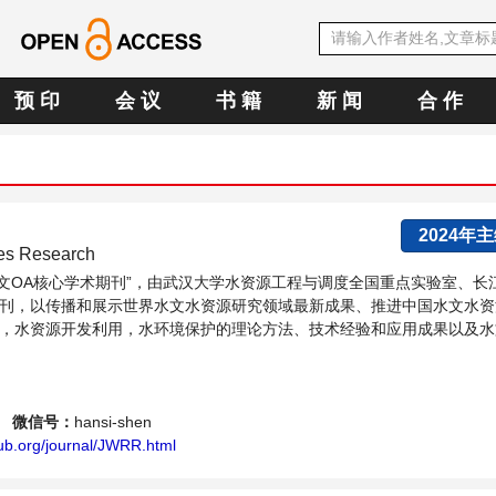
预 印
会 议
书 籍
新 闻
合 作
2024年
ces Research
E中文OA核心学术期刊”，由武汉大学水资源工程与调度全国重点实验室、长
刊，以传播和展示世界水文水资源研究领域最新成果、推进中国水文水资
，水资源开发利用，水环境保护的理论方法、技术经验和应用成果以及水
水战略性问题，为广大水文水资源研究者及相关技术人员提供一个免...
微信号：
hansi-shen
ub.org/journal/JWRR.html