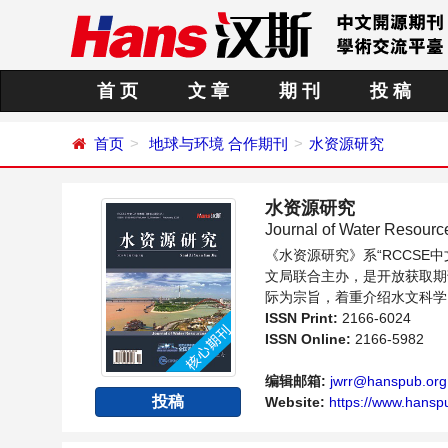
首 页
文 章
期 刊
投 稿
首页
地球与环境
合作期刊
水资源研究
水资源研究
Journal of Water Resour
《水资源研究》系“RCCS
文局联合主办，是开放获取期
际为宗旨，着重介绍水文科学
新的发展方向和具有前瞻性的
ISSN Print:
2166-6024
ISSN Online:
2166-5982
编辑邮箱:
jwrr@hanspub.org
投稿
Website:
https://www.hansp