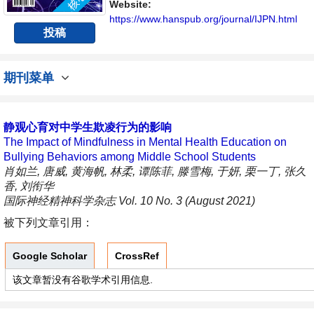
成果的交流平台。
Website:
https://www.hanspub.org/journal/IJPN.html
投稿
期刊菜单
静观心育对中学生欺凌行为的影响
The Impact of Mindfulness in Mental Health Education on
Bullying Behaviors among Middle School Students
肖如兰, 唐威, 黄海帆, 林柔, 谭陈菲, 滕雪梅, 于妍, 栗一丁, 张久
香, 刘衔华
国际神经精神科学杂志 Vol. 10 No. 3 (August 2021)
被下列文章引用：
Google Scholar
CrossRef
该文章暂没有谷歌学术引用信息.