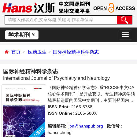
学术期刊
切
换
导
首页
医药卫生
国际神经精神科学杂志
航
国际神经精神科学杂志
International Journal of Psychiatry and Neurology
《国际神经精神科学杂志》系“RCCSE中文OA
核心学术期刊”，是开放获取、专注精神病学领
域最新进展的国际中文期刊，主要刊登国内外
神经精神科学相关领域的论文。本刊支持思想
ISSN Print:
2166-5788
创新、学术创新，倡导科学，繁荣学术，集学
ISSN Online:
2166-580X
术性、思想性为一体，旨在给全球关注神经精
神疾病的科学家、学者、科研人员提供一个传
编辑邮箱:
ijpn@hanspub.org
微信号：
播、分享和讨论神经精神基础研究和临床治疗
hansi-cheng