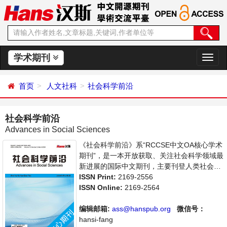
学术期刊
切
换
导
首页
人文社科
社会科学前沿
航
社会科学前沿
Advances in Social Sciences
《社会科学前沿》系“RCCSE中文OA核心学术
期刊”，是一本开放获取、关注社会科学领域最
新进展的国际中文期刊，主要刊登人类社会各
种现象和社会科学理论，包括经济、文化、历
ISSN Print:
2169-2556
史等社会学学术论文和成果报道及评述。本刊
ISSN Online:
2169-2564
支持思想创新、学术创新，倡导科学，繁荣学
术，集学术性、思想性为一体，旨在给世界范
编辑邮箱:
ass@hanspub.org
微信号：
围内的社会科学研究者提供一个传播、分享和
hansi-fang