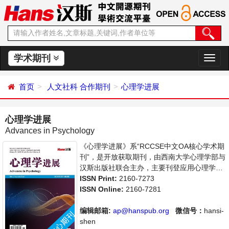
学术期刊
切
换
导
首页
人文社科
合作期刊
心理学进展
航
心理学进展
Advances in Psychology
《心理学进展》系“RCCSE中文OA核心学术期
刊”，是开放获取期刊，由西南大学心理学部与
汉斯出版社联合主办，主要刊登应用心理学、
社会心理学等领域的学术论文和成果报道及评
ISSN Print:
2160-7273
述。支持思想创新、学术创新，倡导科学，繁
ISSN Online:
2160-7281
荣学术，集学术性、思想性为一体，旨在给世
界范围内的科学家、学者、科研人员提供一个
编辑邮箱:
ap@hanspub.org
微信号：
hansi-
传播、分享和讨论心理学领域内不同方向问题
shen