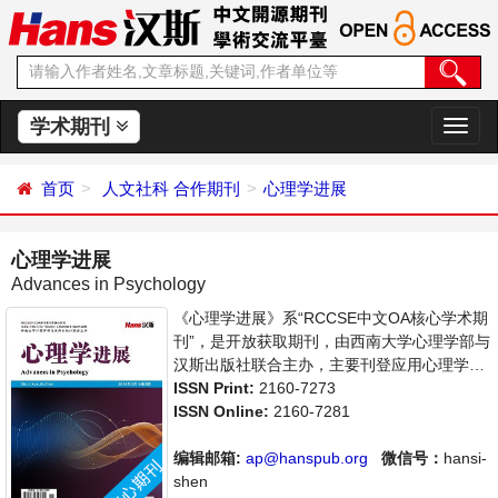
学术期刊
切
换
导
首页
人文社科
合作期刊
心理学进展
航
心理学进展
Advances in Psychology
《心理学进展》系“RCCSE中文OA核心学术期
刊”，是开放获取期刊，由西南大学心理学部与
汉斯出版社联合主办，主要刊登应用心理学、
社会心理学等领域的学术论文和成果报道及评
ISSN Print:
2160-7273
述。支持思想创新、学术创新，倡导科学，繁
ISSN Online:
2160-7281
荣学术，集学术性、思想性为一体，旨在给世
界范围内的科学家、学者、科研人员提供一个
编辑邮箱:
ap@hanspub.org
微信号：
hansi-
传播、分享和讨论心理学领域内不同方向问题
shen