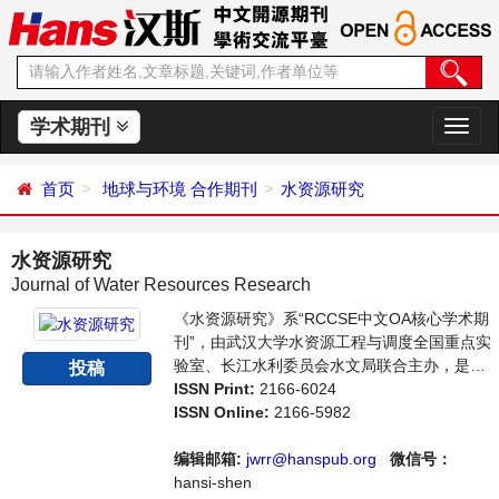
学术期刊
切
换
导
首页
地球与环境
合作期刊
水资源研究
航
水资源研究
Journal of Water Resources Research
《水资源研究》系“RCCSE中文OA核心学术期
刊”，由武汉大学水资源工程与调度全国重点实
验室、长江水利委员会水文局联合主办，是开
投稿
放获取期刊，以传播和展示世界水文水资源研
ISSN Print:
2166-6024
究领域最新成果、推进中国水文水资源研究走
ISSN Online:
2166-5982
向国际为宗旨，着重介绍水文科学，水资源开
发利用，水环境保护的理论方法、技术经验和
编辑邮箱:
jwrr@hanspub.org
微信号：
应用成果以及水文水资源研究新的发展方向和
hansi-shen