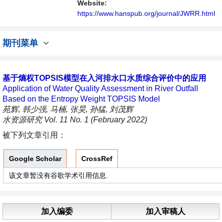
具有前瞻性的水战略性问题，为广大水文水资
Website:
源研究者及相关技术人员提供一个免...
https://www.hanspub.org/journal/JWRR.html
期刊菜单
基于熵权TOPSIS模型在入河排水口水质综合评价中的应用
Application of Water Quality Assessment in River Outfall
Based on the Entropy Weight TOPSIS Model
苑辉, 韩少强, 马楠, 张昊, 孙猛, 刘茂辉
水资源研究 Vol. 11 No. 1 (February 2022)
被下列文章引用：
Google Scholar
CrossRef
该文章暂没有谷歌学术引用信息.
加入编委
加入审稿人