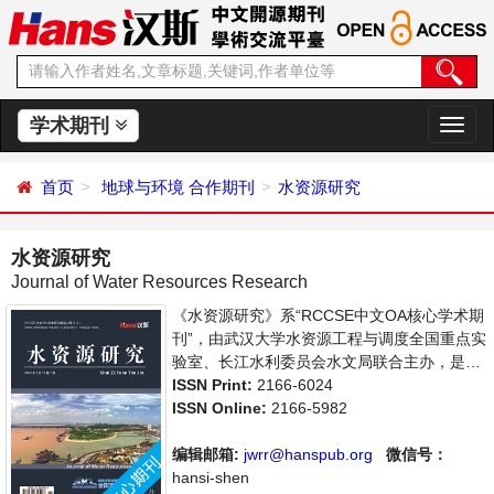
学术期刊
切
换
导
首页
地球与环境
合作期刊
水资源研究
航
水资源研究
Journal of Water Resources Research
《水资源研究》系“RCCSE中文OA核心学术期
刊”，由武汉大学水资源工程与调度全国重点实
验室、长江水利委员会水文局联合主办，是开
放获取期刊，以传播和展示世界水文水资源研
ISSN Print:
2166-6024
究领域最新成果、推进中国水文水资源研究走
ISSN Online:
2166-5982
向国际为宗旨，着重介绍水文科学，水资源开
发利用，水环境保护的理论方法、技术经验和
编辑邮箱:
jwrr@hanspub.org
微信号：
应用成果以及水文水资源研究新的发展方向和
hansi-shen