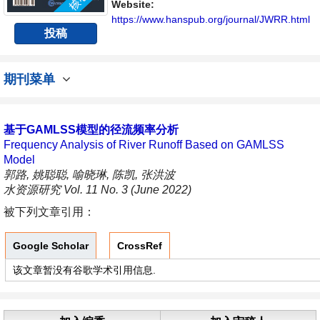
具有前瞻性的水战略性问题，为广大水文水资
Website:
源研究者及相关技术人员提供一个免...
https://www.hanspub.org/journal/JWRR.html
投稿
期刊菜单
基于GAMLSS模型的径流频率分析
Frequency Analysis of River Runoff Based on GAMLSS
Model
郭路, 姚聪聪, 喻晓琳, 陈凯, 张洪波
水资源研究 Vol. 11 No. 3 (June 2022)
被下列文章引用：
Google Scholar
CrossRef
该文章暂没有谷歌学术引用信息.