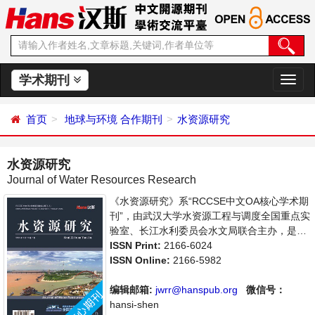
学术期刊
切
换
导
首页
地球与环境
合作期刊
水资源研究
航
水资源研究
Journal of Water Resources Research
《水资源研究》系“RCCSE中文OA核心学术期
刊”，由武汉大学水资源工程与调度全国重点实
验室、长江水利委员会水文局联合主办，是开
放获取期刊，以传播和展示世界水文水资源研
ISSN Print:
2166-6024
究领域最新成果、推进中国水文水资源研究走
ISSN Online:
2166-5982
向国际为宗旨，着重介绍水文科学，水资源开
发利用，水环境保护的理论方法、技术经验和
编辑邮箱:
jwrr@hanspub.org
微信号：
应用成果以及水文水资源研究新的发展方向和
hansi-shen