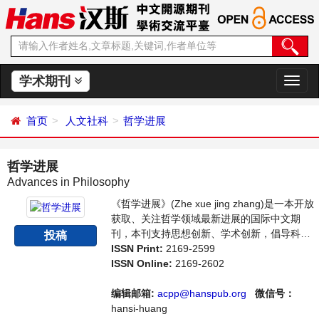
学术期刊
切
换
导
首页
人文社科
哲学进展
航
哲学进展
Advances in Philosophy
《哲学进展》(Zhe xue jing zhang)是一本开放
获取、关注哲学领域最新进展的国际中文期
刊，本刊支持思想创新、学术创新，倡导科
投稿
学，繁荣学术，集学术性、思想性为一体，旨
ISSN Print:
2169-2599
在给世界范围内的哲学研究者提供一个传播、
ISSN Online:
2169-2602
分享和讨论哲学领域内不同方向问题与发展的
交流平台。
编辑邮箱:
acpp@hanspub.org
微信号：
hansi-huang