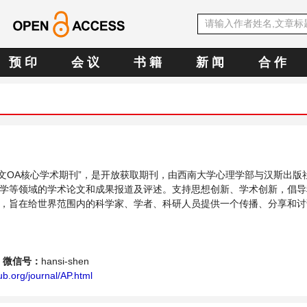
预 印
会 议
书 籍
新 闻
合 作
E中文OA核心学术期刊”，是开放获取期刊，由西南大学心理学部与汉斯出版
学等领域的学术论文和成果报道及评述。支持思想创新、学术创新，倡导
，旨在给世界范围内的科学家、学者、科研人员提供一个传播、分享和讨
平台。
微信号：
hansi-shen
b.org/journal/AP.html