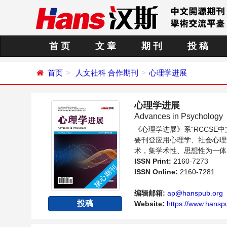
首 页
文 章
期 刊
投 稿
首页
人文社科
合作期刊
心理学进展
心理学进展
Advances in Psychology
《心理学进展》系“RCCS
要刊登应用心理学、社会心理
术，集学术性、思想性为一体
内不同方向问题与发展的交流
ISSN Print:
2160-7273
ISSN Online:
2160-7281
编辑邮箱:
ap@hanspub.org
投稿
Website:
https://www.hanspu