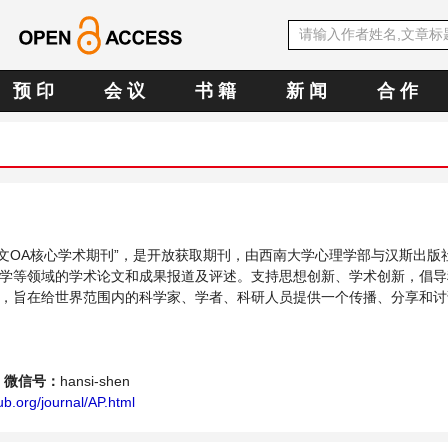
预 印
会 议
书 籍
新 闻
合 作
E中文OA核心学术期刊”，是开放获取期刊，由西南大学心理学部与汉斯出版
学等领域的学术论文和成果报道及评述。支持思想创新、学术创新，倡导
，旨在给世界范围内的科学家、学者、科研人员提供一个传播、分享和讨
平台。
微信号：
hansi-shen
b.org/journal/AP.html