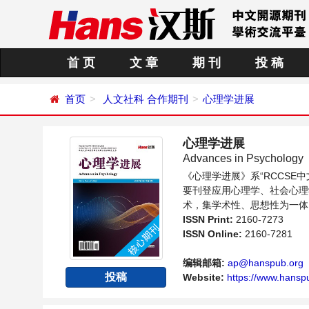
首 页
文 章
期 刊
投 稿
首页
人文社科
合作期刊
心理学进展
心理学进展
Advances in Psychology
《心理学进展》系“RCCS
要刊登应用心理学、社会心理
术，集学术性、思想性为一体
内不同方向问题与发展的交流
ISSN Print:
2160-7273
ISSN Online:
2160-7281
编辑邮箱:
ap@hanspub.org
投稿
Website:
https://www.hanspu