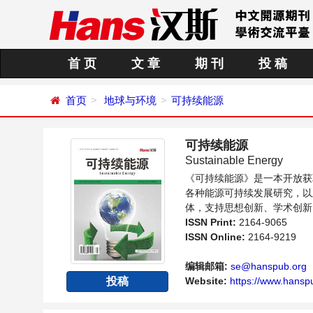
首 页
文 章
期 刊
投 稿
首页
地球与环境
可持续能源
可持续能源
Sustainable Energy
《可持续能源》是一本开放获
各种能源可持续发展研究，以
体，支持思想创新、学术创新
并关注能源发展的人员提供一
ISSN Print:
2164-9065
ISSN Online:
2164-9219
编辑邮箱:
se@hanspub.org
Website:
https://www.hanspu
投稿