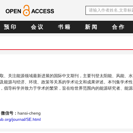
预 印
会 议
书 籍
新 闻
合 作
取、关注能源领域最新进展的国际中文期刊，主要刊登太阳能、风能、水
及能源与经济、环境、政策等关系的学术论文和成果评述。本刊集学术性
，倡导科学并致力于学术的繁荣，旨在给世界范围内的能源研究者、能源
个传播、分享和讨论能源持续性发展的交流平台。
微信号：
hansi-cheng
b.org/journal/SE.html