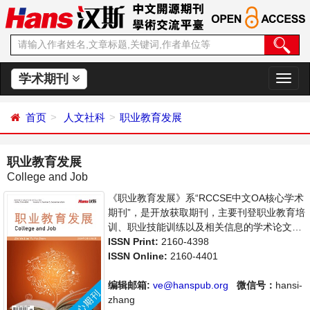
学术期刊
切
换
导
首页
人文社科
职业教育发展
航
职业教育发展
College and Job
《职业教育发展》系“RCCSE中文OA核心学术
期刊”，是开放获取期刊，主要刊登职业教育培
训、职业技能训练以及相关信息的学术论文，
职业教育前沿最新动态评述等。本刊支持思想
ISSN Print:
2160-4398
创新、学术创新，倡导科学，繁荣学术，集学
ISSN Online:
2160-4401
术性、思想性为一体，旨在给世界范围内的科
学家、学者、科研人员提供一个传播、分享和
编辑邮箱:
ve@hanspub.org
微信号：
hansi-
讨论职业教育领域内不同方向问题与发展的交
zhang