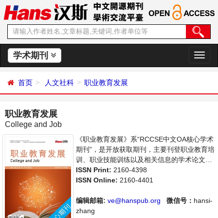
学术期刊
切
换
导
首页
人文社科
职业教育发展
航
职业教育发展
College and Job
《职业教育发展》系“RCCSE中文OA核心学术
期刊”，是开放获取期刊，主要刊登职业教育培
训、职业技能训练以及相关信息的学术论文，
职业教育前沿最新动态评述等。本刊支持思想
ISSN Print:
2160-4398
创新、学术创新，倡导科学，繁荣学术，集学
ISSN Online:
2160-4401
术性、思想性为一体，旨在给世界范围内的科
学家、学者、科研人员提供一个传播、分享和
编辑邮箱:
ve@hanspub.org
微信号：
hansi-
讨论职业教育领域内不同方向问题与发展的交
zhang