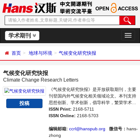
学术期刊
切
换
导
首页
地球与环境
气候变化研究快报
航
气候变化研究快报
Climate Change Research Letters
《气候变化研究快报》是开放获取期刊，主要
刊登国内外气候变化相关领域论文。本刊支持
思想创新、学术创新，倡导科学，繁荣学术，
投稿
集学术性、思想性为一体，旨在给世界范围内
ISSN Print:
2168-5711
的科学家、学者、科研人员提供一个传播、分
ISSN Online:
2168-5703
享和讨论气候变化领域内不同方向问题与发展
的交流平台。
编辑邮箱:
ccrl@hanspub.org
微信号：
hans-
zhong