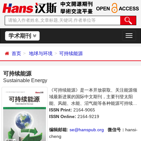
学术期刊
切
换
导
首页
地球与环境
可持续能源
航
可持续能源
Sustainable Energy
《可持续能源》是一本开放获取、关注能源领
域最新进展的国际中文期刊，主要刊登太阳
能、风能、水能、沼气能等各种能源可持续发
展研究，以及能源与经济、环境、政策等关系
ISSN Print:
2164-9065
的学术论文和成果评述。本刊集学术性、思想
ISSN Online:
2164-9219
性为一体，支持思想创新、学术创新，倡导科
学并致力于学术的繁荣，旨在给世界范围内的
编辑邮箱:
se@hanspub.org
微信号：
hansi-
能源研究者、能源工作者等研究并关注能源发
cheng