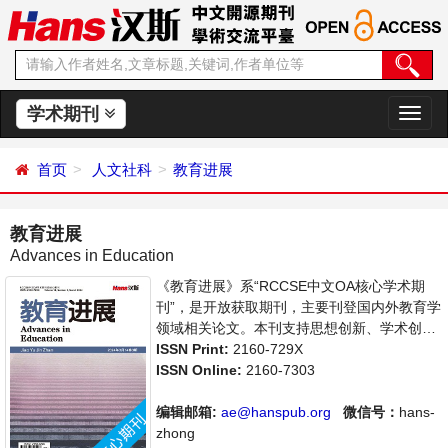
学术期刊
切
换
导
首页
人文社科
教育进展
航
教育进展
Advances in Education
《教育进展》系“RCCSE中文OA核心学术期
刊”，是开放获取期刊，主要刊登国内外教育学
领域相关论文。本刊支持思想创新、学术创
新，倡导科学，繁荣学术，集学术性、思想性
ISSN Print:
2160-729X
为一体，旨在给世界范围内的科学家、学者、
ISSN Online:
2160-7303
科研人员提供一个传播、分享和讨论教育学领
域内不同方向问题与发展的交流平台。
编辑邮箱:
ae@hanspub.org
微信号：
hans-
zhong