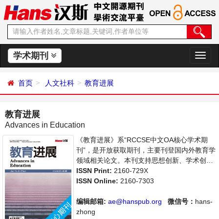
学术期刊
切
换
导
首页
人文社科
教育进展
航
教育进展
Advances in Education
《教育进展》系“RCCSE中文OA核心学术期
刊”，是开放获取期刊，主要刊登国内外教育学
领域相关论文。本刊支持思想创新、学术创
新，倡导科学，繁荣学术，集学术性、思想性
ISSN Print:
2160-729X
为一体，旨在给世界范围内的科学家、学者、
ISSN Online:
2160-7303
科研人员提供一个传播、分享和讨论教育学领
域内不同方向问题与发展的交流平台。
编辑邮箱:
ae@hanspub.org
微信号：
hans-
zhong